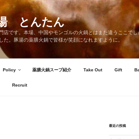
湯 とんたん
門店です。本場、中国やモンゴルの火鍋とはまた違うここでし
した。豚湯の薬膳火鍋で皆様が笑顔になれますように。
Policy
薬膳火鍋スープ紹介
Take Out
Gift
B
Recruit
最近の投稿