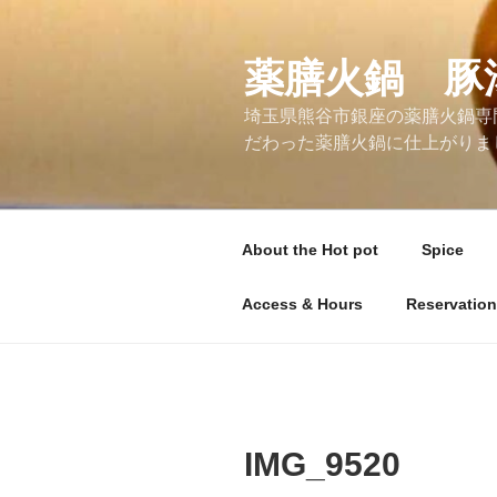
コ
ン
テ
薬膳火鍋 豚
ン
埼玉県熊谷市銀座の薬膳火鍋専
ツ
だわった薬膳火鍋に仕上がりま
へ
ス
キ
ッ
About the Hot pot
Spice
プ
Access & Hours
Reservation
IMG_9520