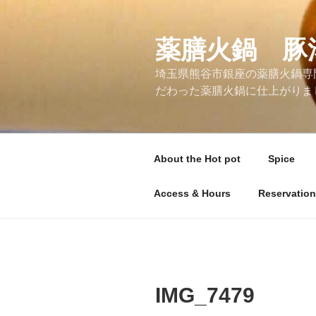
コ
ン
テ
薬膳火鍋 豚
ン
埼玉県熊谷市銀座の薬膳火鍋専
ツ
だわった薬膳火鍋に仕上がりま
へ
ス
キ
ッ
About the Hot pot
Spice
プ
Access & Hours
Reservation
IMG_7479