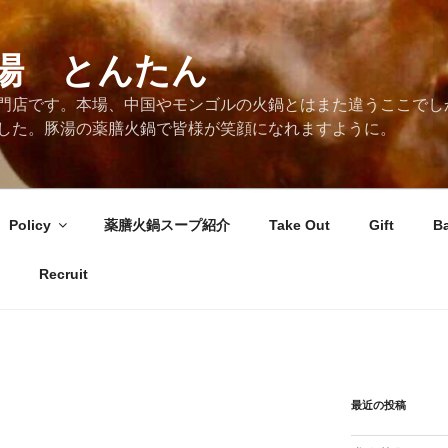
湯 とんたん
門店です。本場、中国やモンゴルの火鍋とはまた違うここでし
した。豚湯の薬膳火鍋で皆様が笑顔になれますように。
Policy
薬膳火鍋スープ紹介
Take Out
Gift
B
Recruit
最近の投稿