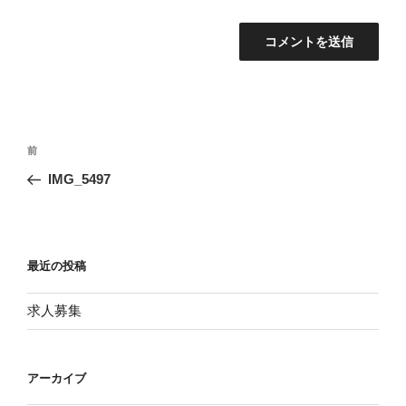
投
前
前
稿
の
IMG_5497
ナ
投
ビ
稿
ゲ
ー
最近の投稿
シ
求人募集
ョ
ン
アーカイブ