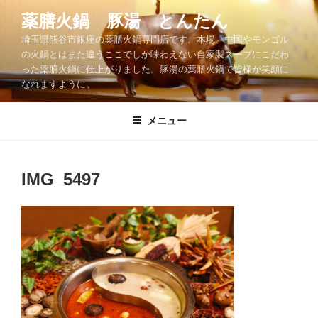
コ
薬膳火鍋 豚湯 とんたん
ン
埼玉県熊谷市銀座の薬膳火鍋専門店です。本場、中国やモンゴル
テ
の火鍋とはまた違うここでしか味わえない自家製スープにこだわ
ン
った薬膳火鍋に仕上がりました。豚湯の薬膳火鍋で皆様が笑顔に
ツ
なれますように。
へ
ス
メニュー
キ
ッ
プ
IMG_5497