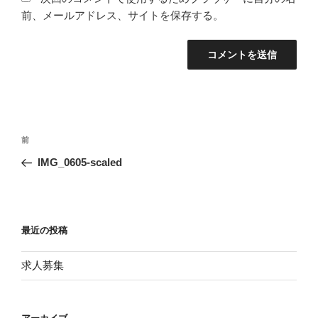
前、メールアドレス、サイトを保存する。
投
前
前
稿
の
IMG_0605-scaled
ナ
投
ビ
稿
ゲ
ー
最近の投稿
シ
求人募集
ョ
ン