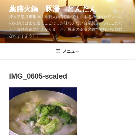
コ
薬膳火鍋 豚湯 とんたん
ン
埼玉県熊谷市銀座の薬膳火鍋専門店です。本場、中国やモンゴル
テ
の火鍋とはまた違うここでしか味わえない自家製スープにこだわ
ン
った薬膳火鍋に仕上がりました。豚湯の薬膳火鍋で皆様が笑顔に
ツ
なれますように。
へ
ス
メニュー
キ
ッ
プ
IMG_0605-scaled