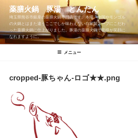
コ
薬膳火鍋 豚湯 とんたん
ン
埼玉県熊谷市銀座の薬膳火鍋専門店です。本場、中国やモンゴル
テ
の火鍋とはまた違うここでしか味わえない自家製スープにこだわ
ン
った薬膳火鍋に仕上がりました。豚湯の薬膳火鍋で皆様が笑顔に
ツ
なれますように。
へ
ス
メニュー
キ
ッ
プ
cropped-豚ちゃん-ロゴ★★.png