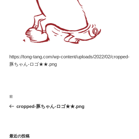
https://tong-tang.com/wp-content/uploads/2022/02/cropped-
豚ちゃん-ロゴ★★.png
投
前
前
稿
の
cropped-豚ちゃん-ロゴ★★.png
ナ
投
ビ
稿
ゲ
ー
最近の投稿